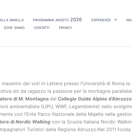
ella maiella
programma agosto 2026
esperienze
ma
dove siamo
contatti
privacy
l massimo dei voti in Lettere presso l’Università di Roma
la
oltiva sin da ragazzo la passione per la montagna parallelam
atore di M. Montagna
del
Collegio Guide Alpine d’Abruzzo
zioni ambientaliste (LIPU, WWF, Legambiente) nello svolgim
mente con l’Ente Parco Nazionale della Majella nella gestion
ttore di
Nordic Walking
con la Scuola Italiana Nordic Walki
compagnatori Turistici della Regione Abruzzo.Nel 2011 fonda