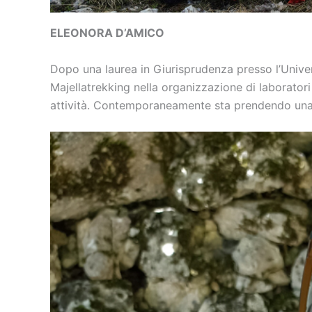
ELEONORA D’AMICO
Dopo una laurea in Giurisprudenza presso l’Univer
Majellatrekking nella organizzazione di laboratori 
attività. Contemporaneamente sta prendendo una 