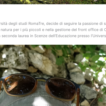
sità degli studi RomaTre, decide di seguire la passione di 
natura per i più piccoli e nella gestione del front office di 
seconda laurea in Scenze dell’Educazione presso l’Universi