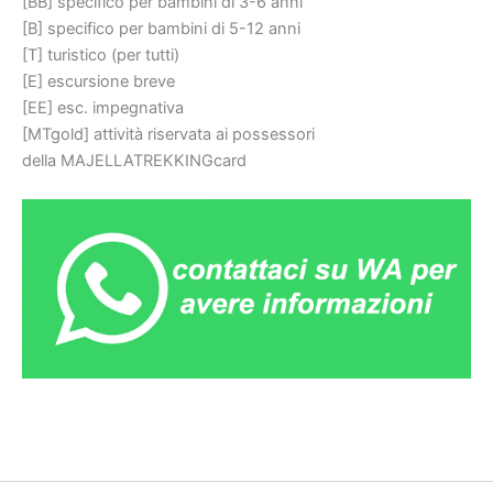
[BB] specifico per bambini di 3-6 anni
[B] specifico per bambini di 5-12 anni
[T] turistico (per tutti)
[E] escursione breve
[EE] esc. impegnativa
[MTgold] attività riservata ai possessori
della MAJELLATREKKINGcard