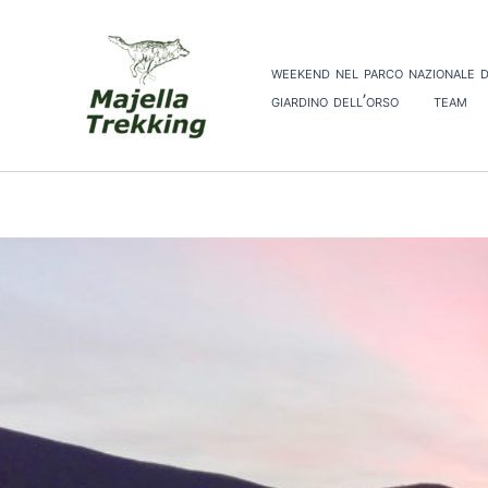
Vai
al
contenuto
weekend nel parco nazionale d
giardino dell’orso
team