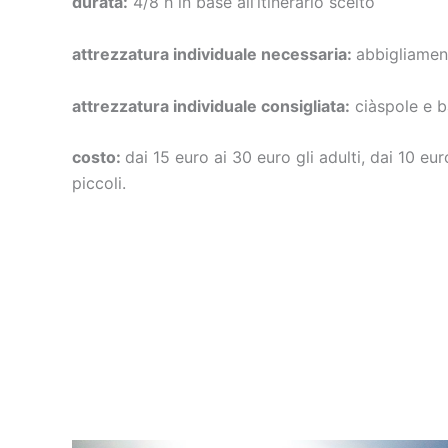
durata:
4/8 h in base all’itinerario scelto
attrezzatura individuale necessaria:
abbigliament
attrezzatura individuale consigliata:
ciàspole e b
costo:
dai 15 euro ai 30 euro gli adulti, dai 10 eu
piccoli.