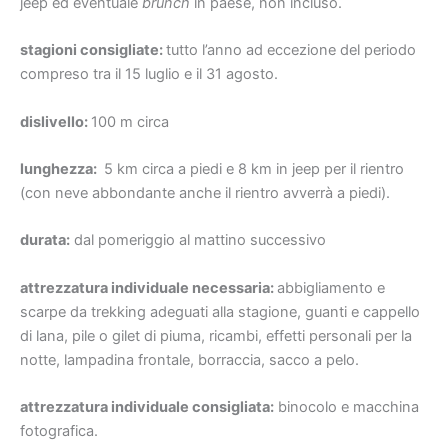
jeep ed eventuale
brunch
in paese, non incluso.
stagioni consigliate:
tutto l’anno ad eccezione del periodo
compreso tra il 15 luglio e il 31 agosto.
dislivello:
100 m circa
lunghezza:
5 km circa a piedi e 8 km in jeep per il rientro
(con neve abbondante anche il rientro avverrà a piedi).
durata:
dal pomeriggio al mattino successivo
attrezzatura individuale necessaria:
abbigliamento e
scarpe da trekking adeguati alla stagione, guanti e cappello
di lana, pile o gilet di piuma, ricambi, effetti personali per la
notte, lampadina frontale, borraccia, sacco a pelo.
attrezzatura individuale consigliata:
binocolo e macchina
fotografica.