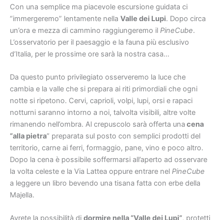
Con una semplice ma piacevole escursione guidata ci
“immergeremo” lentamente nella
Valle dei Lupi
. Dopo circa
un’ora e mezza di cammino raggiungeremo il
PineCube
.
L’osservatorio per il paesaggio e la fauna più esclusivo
d’Italia, per le prossime ore sarà la nostra casa…
Da questo punto privilegiato osserveremo la luce che
cambia e la valle che si prepara ai riti primordiali che ogni
notte si ripetono. Cervi, caprioli, volpi, lupi, orsi e rapaci
notturni saranno intorno a noi, talvolta visibili, altre volte
rimanendo nell’ombra. Al crepuscolo sarà offerta una
cena
“alla pietra
” preparata sul posto con semplici prodotti del
territorio, carne ai ferri, formaggio, pane, vino e poco altro.
Dopo la cena è possibile soffermarsi all’aperto ad osservare
la volta celeste e la Via Lattea oppure entrare nel
PineCube
a leggere un libro bevendo una tisana fatta con erbe della
Majella.
Avrete la possibilità di
dormire nella “Valle dei Lupi”
, protetti